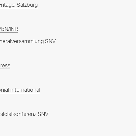
ntage, Salzburg
VbN/INR
eneralversammlung SNV
ress
ial international
sidialkonferenz SNV