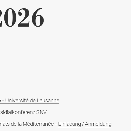
2026
 - Université de Lausanne
sidialkonferenz SNV
iats de la Méditerranée -
Einladung
/
Anmeldung