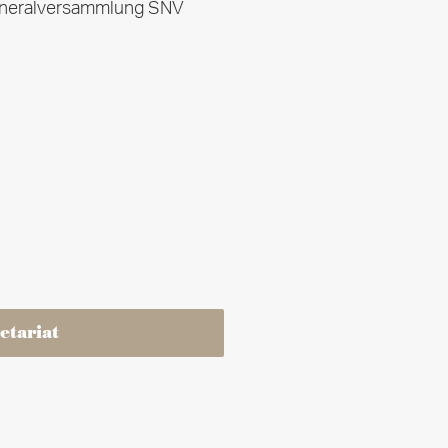
eneralversammlung SNV
etariat