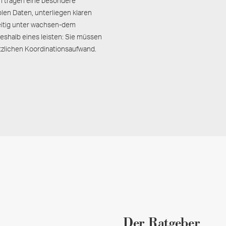
n tragen eine besondere
len Daten, unterliegen klaren
eitig unter wachsen-dem
eshalb eines leisten: Sie müssen
ätzlichen Koordinationsaufwand.
Der Ratgeber